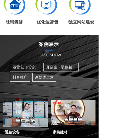
旺铺装修
优化运营包
独立网站建设
案例展示
双
CASE SHOW
击
此
运营包（托管）
开店宝（装修包）
处
抖音推广
新媒体运营
添
加
文
字
通信设备
家装建材